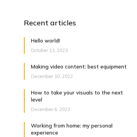
Recent articles
Hello world!
October 13, 2023
Making video content: best equipment
December 10, 2022
How to take your visuals to the next
level
December 6, 2022
Working from home: my personal
experience