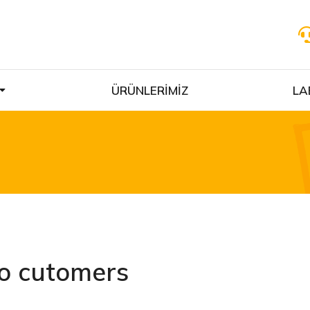
ÜRÜNLERİMİZ
LA
to cutomers