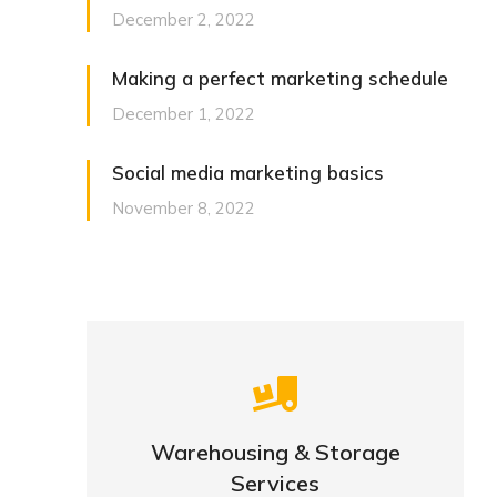
December 2, 2022
Making a perfect marketing schedule
December 1, 2022
Social media marketing basics
November 8, 2022
Careful storage of your
goods
Warehousing & Storage
Services
VIEW DETAILS